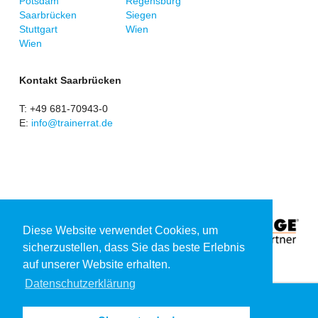
Potsdam
Regensburg
Saarbrücken
Siegen
Stuttgart
Wien
Wien
Kontakt Saarbrücken
T: +49 681-70943-0
E:
info@trainerrat.de
Diese Website verwendet Cookies, um
sicherzustellen, dass Sie das beste Erlebnis
auf unserer Website erhalten.
Datenschutzerklärung
Impressum